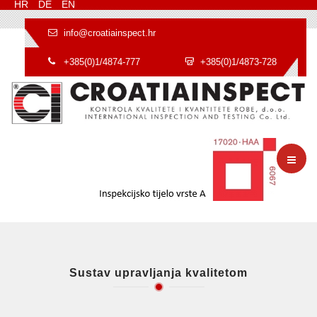
HR
DE
EN
info@croatiainspect.hr
+385(0)1/4874-777
+385(0)1/4873-728
Sustav upravljanja kvalitetom