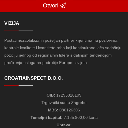
Otvori
VIZIJA
Postati nezaobilazan i poželjan partner klijentima na poslovima
kontrole kvalitete i kvantitete roba koji kontinuirano jača sadašnju
poziciju jednog od regionalnih lidera s daljnjom tendencijom
proširenja usluga na područje Europe i svijeta.
CROATIAINSPECT D.O.O.
OIB:
17295810199
Trgovački sud u Zagrebu
MBS:
080126306
Temeljni kapital:
7.185.900,00 kuna
Uprava: