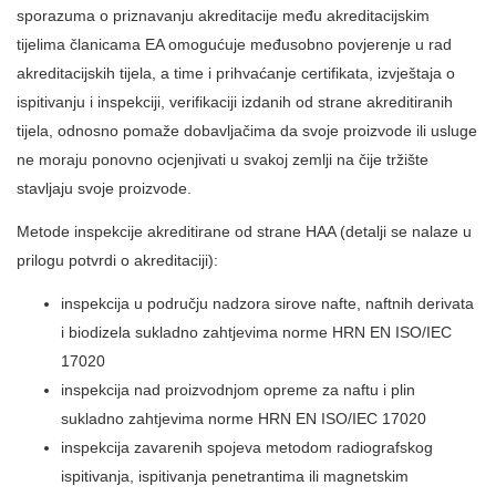
sporazuma o priznavanju akreditacije među akreditacijskim
tijelima članicama EA omogućuje međusobno povjerenje u rad
akreditacijskih tijela, a time i prihvaćanje certifikata, izvještaja o
ispitivanju i inspekciji, verifikaciji izdanih od strane akreditiranih
tijela, odnosno pomaže dobavljačima da svoje proizvode ili usluge
ne moraju ponovno ocjenjivati u svakoj zemlji na čije tržište
stavljaju svoje proizvode.
Metode inspekcije akreditirane od strane HAA (detalji se nalaze u
prilogu potvrdi o akreditaciji):
inspekcija u području nadzora sirove nafte, naftnih derivata
i biodizela sukladno zahtjevima norme HRN EN ISO/IEC
17020
inspekcija nad proizvodnjom opreme za naftu i plin
sukladno zahtjevima norme HRN EN ISO/IEC 17020
inspekcija zavarenih spojeva metodom radiografskog
ispitivanja, ispitivanja penetrantima ili magnetskim