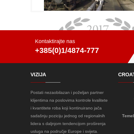
Kontaktirajte nas
+385(0)1/4874-777
VIZIJA
CROAT
Postati nezaobilazan i poželjan partner
klijentima na poslovima kontrole kvalitete
i kvantitete roba koji kontinuirano jača
sadašnju poziciju jednog od regionalnih
Temelj
lidera s daljnjom tendencijom proširenja
usluga na područje Europe i svijeta.