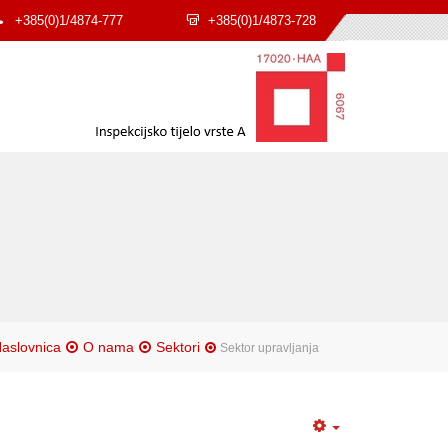
+385(0)1/4874-777
+385(0)1/4873-728
aslovnica
O nama
Sektori
Sektor upravljanja