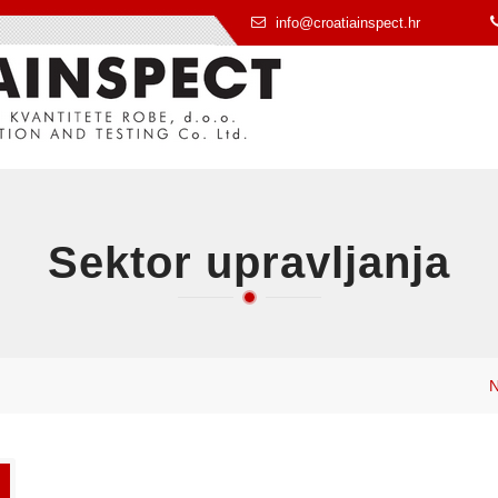
info@croatiainspect.hr
Sektor upravljanja
N