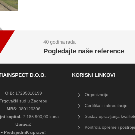
40 godina rada
Pogledajte naše reference
IAINSPECT D.O.O.
KORISNI LINKOVI
OIB:
17295810199
Organizacija
Trgovački sud u Zagrebu
Certifikati i akreditacije
MBS:
080126306
Sustav upravljanja kvalite
ni kapital:
7.185.900,00 kuna
Uprava:
Kontrola opreme i postroj
•
PredsjedniK uprave: