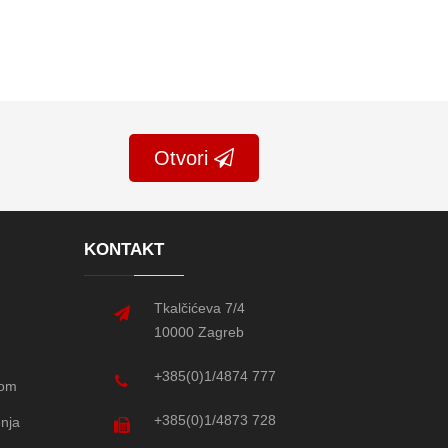
Otvori
KONTAKT
Tkalčićeva 7/4
10000 Zagreb
+385(0)1/4874 777
tom
+385(0)1/4873 728
enja