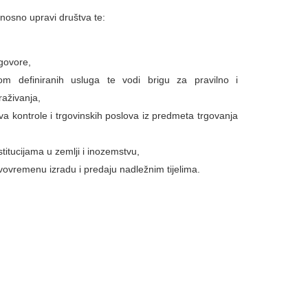
nosno upravi društva te:
govore,
 definiranih usluga te vodi brigu za pravilno i
raživanja,
a kontrole i trgovinskih poslova iz predmeta trgovanja
titucijama u zemlji i inozemstvu,
ravovremenu izradu i predaju nadležnim tijelima.