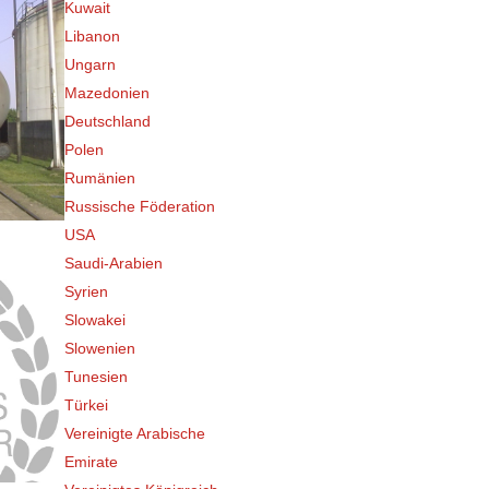
Kuwait
Libanon
Ungarn
Mazedonien
Deutschland
Polen
Rumänien
Russische Föderation
USA
Saudi-Arabien
Syrien
Slowakei
Slowenien
Tunesien
Türkei
Vereinigte Arabische
Emirate