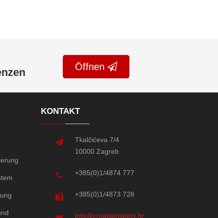
Öffnen
enzen
KONTAKT
Tkalčićeva 7/4
10000 Zagreb
tierung
+385(0)1/4874 777
stem
+385(0)1/4873 728
rung
und
info@croatiainspect.hr