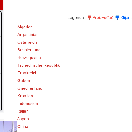
Legenda:
Proizvođač
Klijent
Algerien
Argentinien
Österreich
Bosnien und
Herzegovina
Tschechische Republik
Frankreich
Gabon
Griechenland
Kroatien
Indonesien
Italien
Japan
China