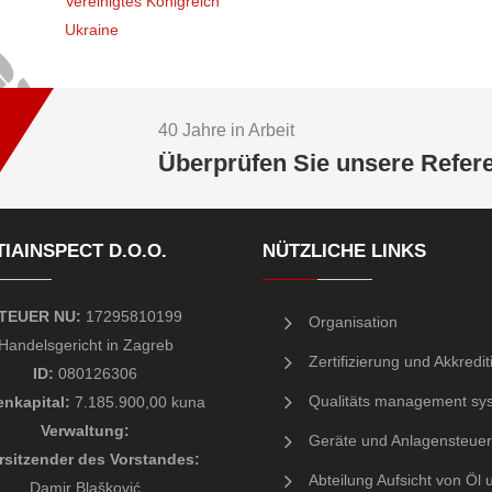
Vereinigtes Königreich
Ukraine
40 Jahre in Arbeit
Überprüfen Sie unsere Refer
IAINSPECT D.O.O.
NÜTZLICHE LINKS
TEUER NU:
17295810199
Organisation
Handelsgericht
in Zagreb
Zertifizierung und Akkredi
ID:
080126306
Qualitäts management sy
enkapital:
7.185.900,00 kuna
Verwaltung
:
Geräte und Anlagensteue
rsitzender des Vorstandes
:
Abteilung Aufsicht von Öl 
Damir Blašković