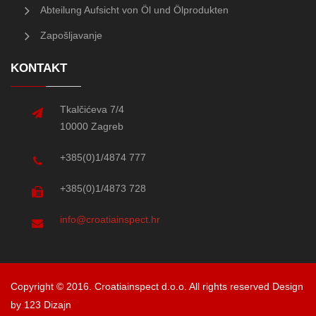
Abteilung Aufsicht von Öl und Ölprodukten
Zapošljavanje
KONTAKT
Tkalčićeva 7/4
10000 Zagreb
+385(0)1/4874 777
+385(0)1/4873 728
info@croatiainspect.hr
Copyright © 2016. Croatiainspect d.o.o. All rights reserved
Design
by 123 Dizajn