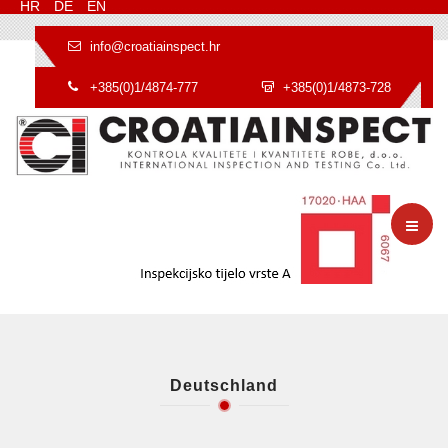
HR
DE
EN
info@croatiainspect.hr
+385(0)1/4874-777
+385(0)1/4873-728
Deutschland