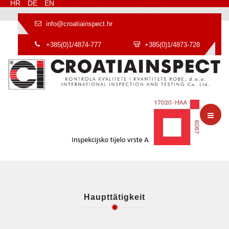
HR
DE
EN
info@croatiainspect.hr
+385(0)1/4874-777
+385(0)1/4873-728
Haupttätigkeit