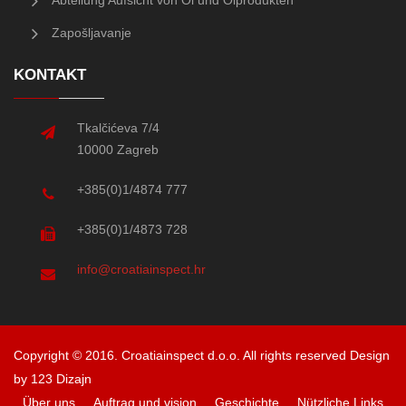
Abteilung Aufsicht von Öl und Ölprodukten
Zapošljavanje
KONTAKT
Tkalčićeva 7/4
10000 Zagreb
+385(0)1/4874 777
+385(0)1/4873 728
info@croatiainspect.hr
Copyright © 2016. Croatiainspect d.o.o. All rights reserved
Design
by 123 Dizajn
Über uns
Auftrag und vision
Geschichte
Nützliche Links